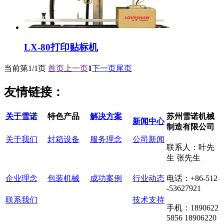
LX-80打印贴标机
当前第
1/1
页
首页
上一页
1
下一页
尾页
友情链接：
关于雪诺
特色产品
解决方案
苏州雪诺机械
新闻中心
制造有限公司
关于我们
封箱设备
服务理念
公司新闻
联系人：叶先
生 张先生
企业理念
包装机械
成功案例
行业动态
电话：+86-512
-53627921
联系我们
技术支持
手机：1890622
5856 18906220